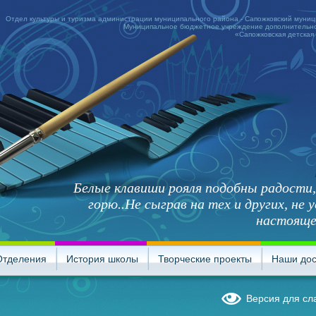
Отдел культуры и туризма администрации муниципального района - Сапожковский муни
Муниципальное бюджетное учреждение дополнительно
«Сапожковская детская
Белые клавиши рояля подобны радости,
горю..Не сыграв на тех и других, не
настояще
Отделения
История школы
Творческие проекты
Наши до
Версия для с