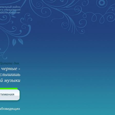
ципальный район
го образования
 школа искусств»
Цитата дня:
 черные -
 услышишь
й музыки
стижения
лабовидящих