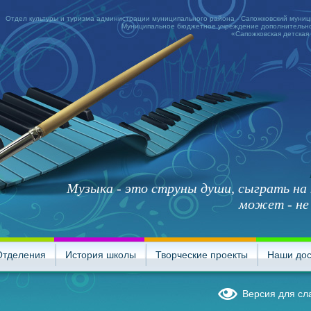
Отдел культуры и туризма администрации муниципального района - Сапожковский муни
Муниципальное бюджетное учреждение дополнительно
«Сапожковская детская
Музыка - это струны души, сыграть на
может - не
Отделения
История школы
Творческие проекты
Наши до
Версия для с