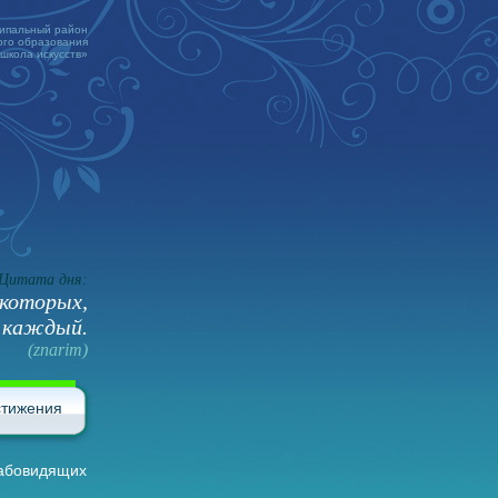
ципальный район
го образования
 школа искусств»
Цитата дня:
 которых,
 каждый.
(znarim)
стижения
лабовидящих