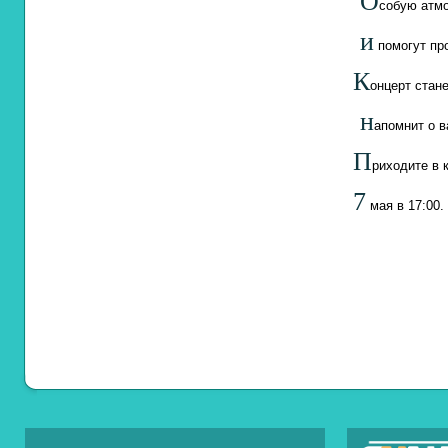
О
собую
атм
и
помогут
про
К
онцерт
стане
н
апомнит
о
в
П
риходите в
7
мая в 17:00.