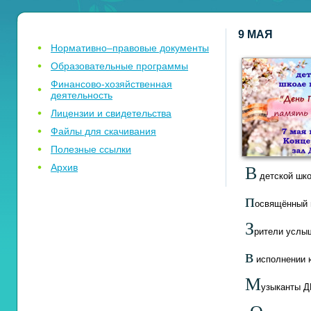
9 МАЯ
Нормативно–правовые документы
Образовательные программы
Финансово-хозяйственная
деятельность
Лицензии и свидетельства
Файлы для скачивания
Полезные ссылки
Архив
В
детской
шко
п
освящённый
З
рители
услы
в
исполнении
М
узыканты
Д