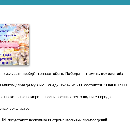
ле
искусств
пройдёт
концерт
«День
Победы
— память поколений
»
,
великому
празднику Дню Победы 1941-1945 г.г. состоится 7 мая в 17:00.
шат
вокальные
номера
— песни
военных
лет
о
подвиге
народа
юных
вокалистов.
ШИ
представят
несколько
инструментальных
произведений.