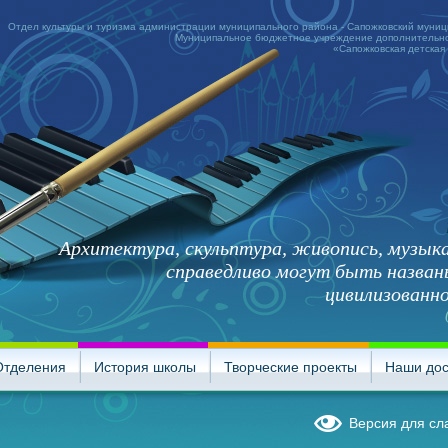
Отдел культуры и туризма администрации муниципального района - Сапожковский муни
Муниципальное бюджетное учреждение дополнительно
«Сапожковская детская
Архитектура, скульптура, живопись, музыка
справедливо могут быть назва
цивилизованн
Отделения
История школы
Творческие проекты
Наши до
Версия для с