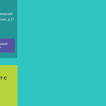
жковский
ская, д.17
? С