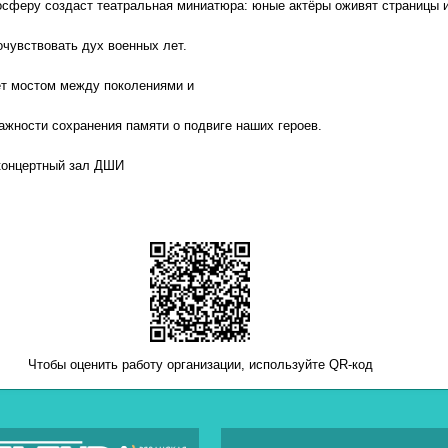
осферу
создаст
театральная
миниатюра:
юные
актёры
оживят
страницы
и
чувствовать
дух
военных
лет.
т
мостом
между
поколениями
и
ажности
сохранения
памяти
о
подвиге
наших
героев.
 концертный зал ДШИ
Чтобы оценить работу организации, используйте QR-код