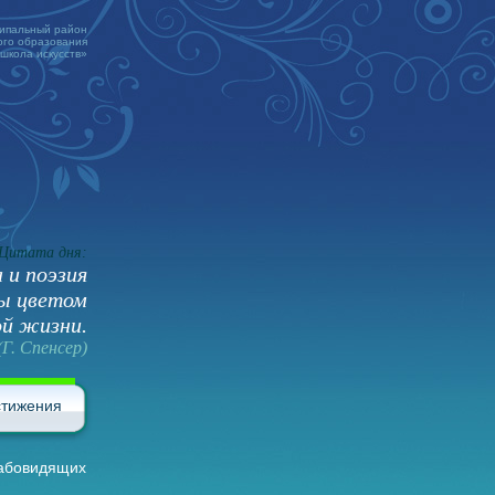
ципальный район
го образования
 школа искусств»
Цитата дня:
 и поэзия
ны цветом
ой жизни.
(Г. Спенсер)
стижения
лабовидящих