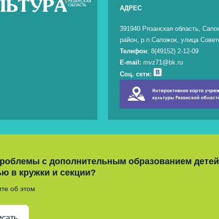
АДРЕС
391940 Рязанская область, Сапо
район, р.п.Сапожок, улица Совет
Телефон
: 8(49152) 2-12-09
E-mail:
mvz71@bk.ru
Соц. сети:
проблемы с дополнительным образованием детей
ью в кружки и секции?
те об этом
исать