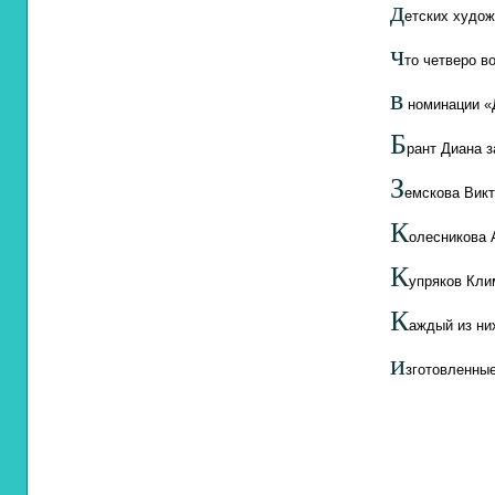
д
етских худож
ч
то четверо в
в
номинации «Д
Б
рант Диана з
З
емскова Викт
К
олесникова 
К
упряков Клим
К
аждый из ни
и
зготовленны