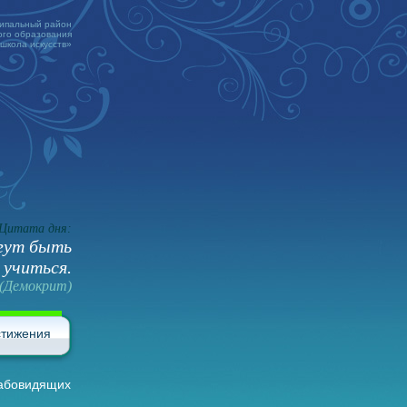
ципальный район
го образования
 школа искусств»
Цитата дня:
огут быть
 учиться.
(Демокрит)
стижения
лабовидящих