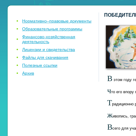
ПОБЕДИТЕЛ
Нормативно–правовые документы
Образовательные программы
Финансово-хозяйственная
деятельность
Лицензии и свидетельства
Файлы для скачивания
Полезные ссылки
Архив
В
этом году г
ч
то его впору
Т
радиционно 
ж
ивопись, гр
В
сего для уча