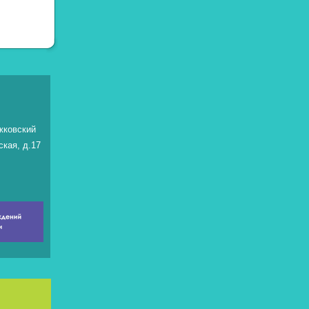
жковский
ская, д.17