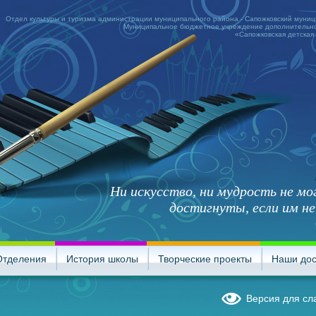
Отдел культуры и туризма администрации муниципального района - Сапожковский муни
Муниципальное бюджетное учреждение дополнительно
«Сапожковская детская
Ни искусство, ни мудрость не м
достигнуты, если им не
Отделения
История школы
Творческие проекты
Наши до
Версия для с