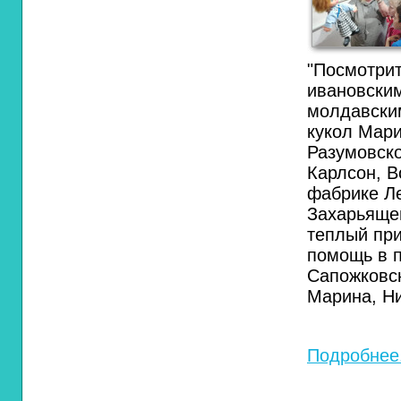
"Посмотрит
ивановским
молдавским
кукол Мар
Разумовско
Карлсон, В
фабрике Л
Захарьяще
теплый при
помощь в п
Сапожковск
Марина, Н
Подробнее.