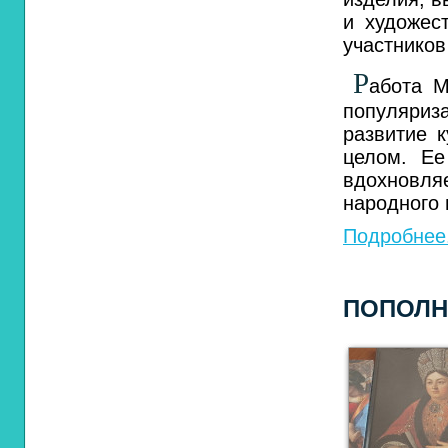
и художес
участников
Р
абота М
популяриз
развитие 
целом. Ее
вдохновляе
народного 
Подробнее.
ПОПОЛН