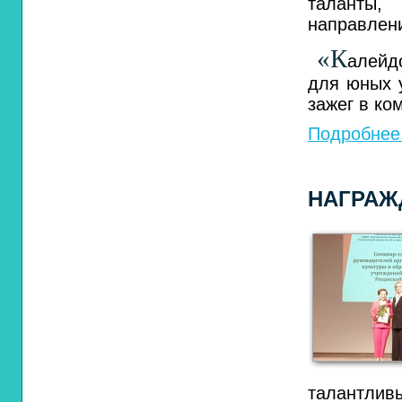
таланты,
направлени
«К
алейд
для юных у
зажег в ко
Подробнее.
НАГРАЖ
талантливы