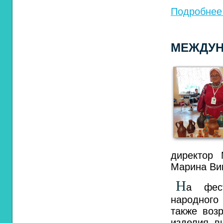
Подробнее.
МЕЖДУН
директор 
Марина Ви
Н
а фес
народного
также воз
изделия, 