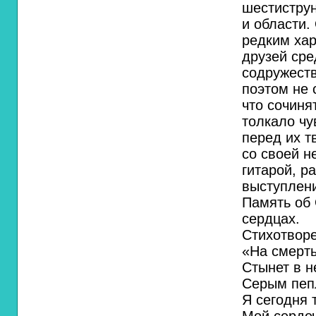
шестиструн
и области.
редким хар
друзей сре
содружеств
поэтом не 
что сочиня
толкало чу
перед их т
со своей н
гитарой, р
выступлен
Память об 
сердцах.
Стихотвор
«На смерть
Стынет в н
Серым пепл
Я сегодня 