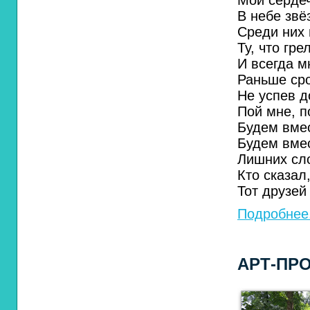
Мой сердеч
В небе звё
Среди них 
Ту, что гр
И всегда м
Раньше сро
Не успев д
Пой мне, п
Будем вмес
Будем вмес
Лишних сло
Кто сказал
Тот друзей
Подробнее.
АРТ-ПР