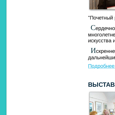
"Почетный 
С
ердечн
многолетн
искусства 
И
скренне
дальнейших
Подробнее.
ВЫСТАВ