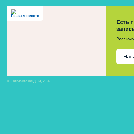
Решаем вместе
Есть 
запис
Расскажи
Нап
© Сапожковская ДШИ, 2026