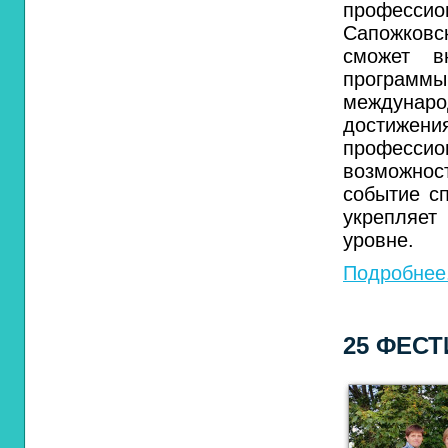
професси
Сапожковс
сможет в
программ
междунаро
достижен
професс
возможно
событие сп
укрепляет
уровне.
Подробнее.
25 ФЕС