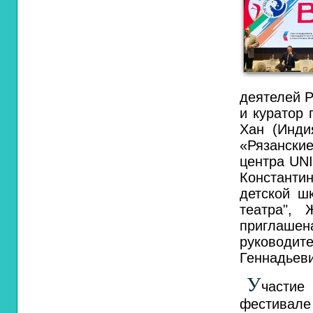
деятелей 
и куратор
Хан (Инди
«Рязански
центра UN
Константи
детской ш
театра",
приглашен
руководи
Геннадьев
У
частие
фестивал