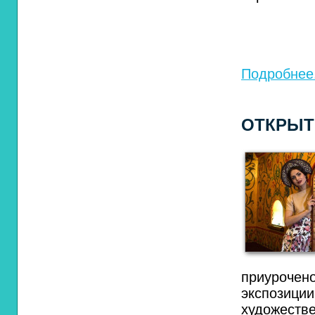
Подробнее.
ОТКРЫТ
приуроче
экспози
художеств