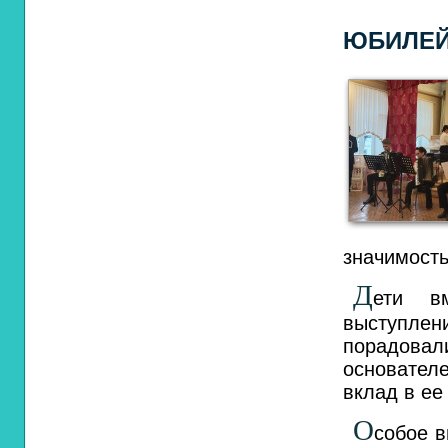
ЮБИЛЕЙ
значимость
Д
ети в
выступлен
порадова
основател
вклад в ее
О
собое в