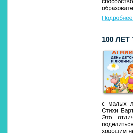
способс
образоват
Подробнее.
100 ЛЕТ
с малых л
Стихи Бар
Это отли
поделитьс
хорошим н