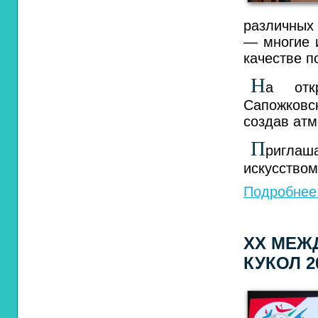
различных 
— многие и
качестве п
Н
а отк
Сапожков
создав атм
П
риглаша
искусством
Подробнее.
ХХ МЕЖ
КУКОЛ 2