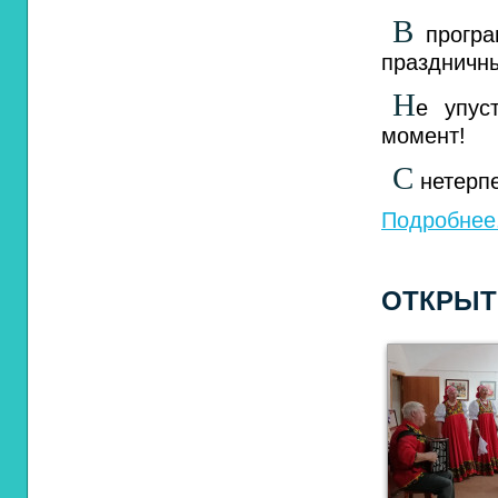
В
програ
праздничны
Н
е упус
момент!
С
нетерпе
Подробнее.
ОТКРЫТ