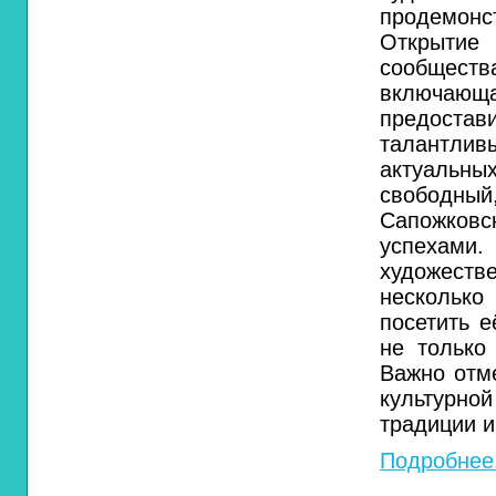
продемонс
Открытие 
сообщест
включающ
предоста
талантли
актуальны
свободны
Сапожков
успехами
художеств
нескольк
посетить 
не только
Важно отм
культурно
традиции и
Подробнее.