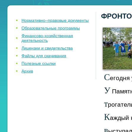
ФРОНТО
Нормативно–правовые документы
Образовательные программы
Финансово-хозяйственная
деятельность
Лицензии и свидетельства
Файлы для скачивания
Полезные ссылки
Архив
С
егодня
У
Памят
т
рогател
К
аждый
в
ыступа