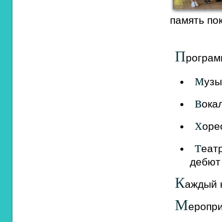
память
по
П
рограм
м
узы
в
ока
х
оре
т
еат
дебют
К
аждый
М
еропр