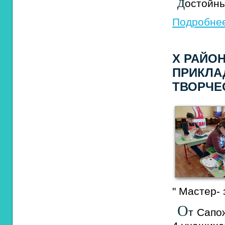
д
остойн
Подробнее
X РАЙО
ПРИКЛА
ТВОРЧЕС
" Мастер- 
О
т Сапо