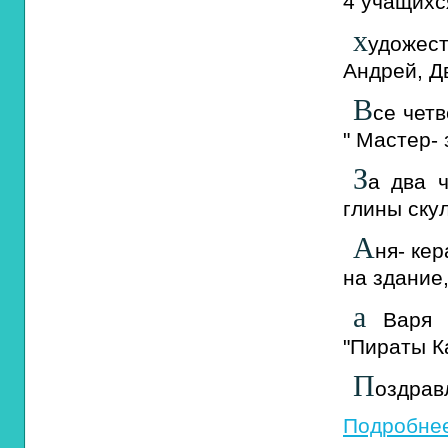
4 учащихс
х
удожес
Андрей, Д
В
се чет
" Мастер- 
З
а два 
глины ску
А
ня- ке
на здание
а
Варя н
"Пираты К
П
оздрав
Подробнее