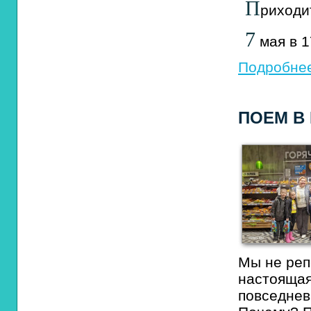
П
риходи
7
мая в 1
Подробнее
ПОЕМ В
Мы не реп
настояща
повседнев