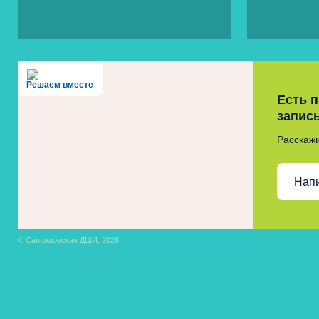
Решаем вместе
Есть 
запис
Расскажи
Нап
© Сапожковская ДШИ, 2026