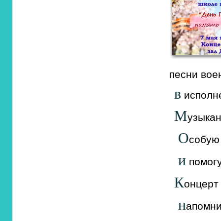
песни
вое
в
исполн
М
узыка
О
собую
и
помог
К
онцерт
н
апомн