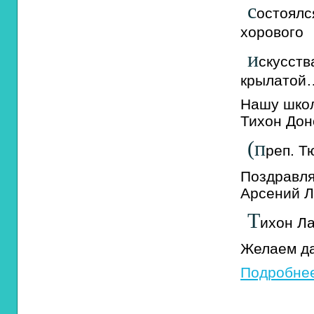
с
остоялс
хорового
и
скусс
крылатой
Нашу школ
Тихон Дон
(п
реп. Т
Поздравля
Арсений Л
Т
ихон Ла
Желаем да
Подробнее