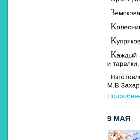
З
емскова
К
олесни
К
упряков
К
аждый 
и тарелки,
и
згото
М.В.Заха
Подробнее
9 МАЯ