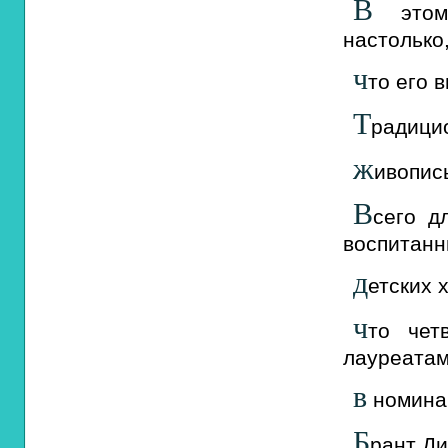
В
этом 
настолько
ч
то его 
Т
радицио
ж
ивопис
В
сего д
воспитанн
д
етских 
ч
то чет
лауреатам
в
номинац
Б
рант Ди