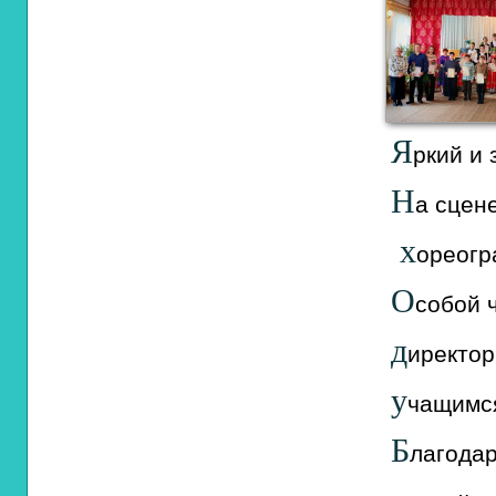
Я
ркий
и
Н
а
сцен
х
ореогр
О
собой
ч
д
иректор
у
чащимс
Б
лагода