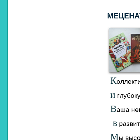
МЕЦЕНА
К
оллект
и
глубок
В
аша
не
в
развит
М
ы
высо